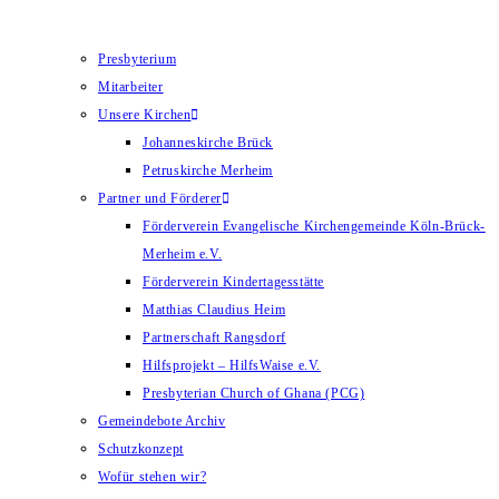
Presbyterium
Mitarbeiter
Unsere Kirchen
Johanneskirche Brück
Petruskirche Merheim
Partner und Förderer
Förderverein Evangelische Kirchengemeinde Köln-Brück-
Merheim e.V.
Förderverein Kindertagesstätte
Matthias Claudius Heim
Partnerschaft Rangsdorf
Hilfsprojekt – HilfsWaise e.V.
Presbyterian Church of Ghana (PCG)
Gemeindebote Archiv
Schutzkonzept
Wofür stehen wir?