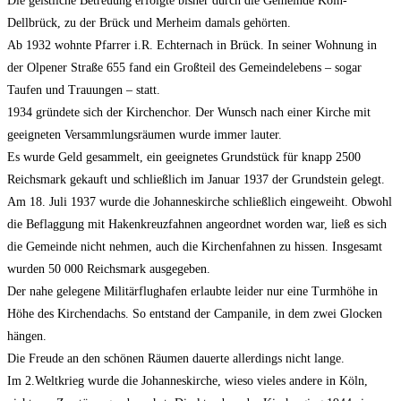
Die geistliche Betreuung erfolgte bisher durch die Gemeinde Köln-
Dellbrück, zu der Brück und Merheim damals gehörten.
Ab 1932 wohnte Pfarrer i.R. Echternach in Brück. In seiner Wohnung in
der Olpener Straße 655 fand ein Großteil des Gemeindelebens – sogar
Taufen und Trauungen – statt.
1934 gründete sich der Kirchenchor. Der Wunsch nach einer Kirche mit
geeigneten Versammlungsräumen wurde immer lauter.
Es wurde Geld gesammelt, ein geeignetes Grundstück für knapp 2500
Reichsmark gekauft und schließlich im Januar 1937 der Grundstein gelegt.
Am 18. Juli 1937 wurde die Johanneskirche schließlich eingeweiht. Obwohl
die Beflaggung mit Hakenkreuzfahnen angeordnet worden war, ließ es sich
die Gemeinde nicht nehmen, auch die Kirchenfahnen zu hissen. Insgesamt
wurden 50 000 Reichsmark ausgegeben.
Der nahe gelegene Militärflughafen erlaubte leider nur eine Turmhöhe in
Höhe des Kirchendachs. So entstand der Campanile, in dem zwei Glocken
hängen.
Die Freude an den schönen Räumen dauerte allerdings nicht lange.
Im 2.Weltkrieg wurde die Johanneskirche, wieso vieles andere in Köln,