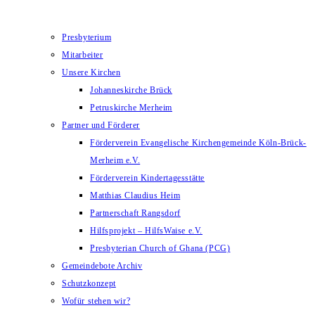
Presbyterium
Mitarbeiter
Unsere Kirchen
Johanneskirche Brück
Petruskirche Merheim
Partner und Förderer
Förderverein Evangelische Kirchengemeinde Köln-Brück-
Merheim e.V.
Förderverein Kindertagesstätte
Matthias Claudius Heim
Partnerschaft Rangsdorf
Hilfsprojekt – HilfsWaise e.V.
Presbyterian Church of Ghana (PCG)
Gemeindebote Archiv
Schutzkonzept
Wofür stehen wir?