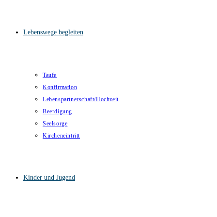
Lebenswege begleiten
Taufe
Konfirmation
Lebenspartnerschaft/Hochzeit
Beerdigung
Seelsorge
Kircheneintritt
Kinder und Jugend