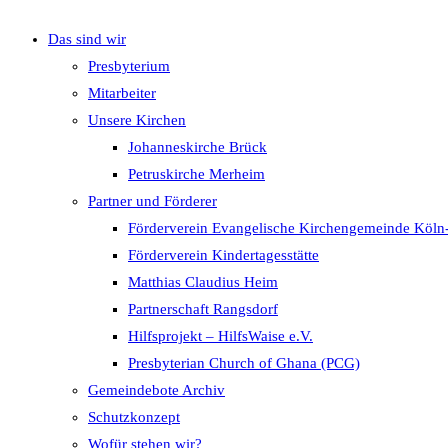
Das sind wir
umschalten
Presbyterium
Mitarbeiter
Unsere Kirchen
Johanneskirche Brück
Petruskirche Merheim
Partner und Förderer
Förderverein Evangelische Kirchengemeinde Köln
Förderverein Kindertagesstätte
Matthias Claudius Heim
Partnerschaft Rangsdorf
Hilfsprojekt – HilfsWaise e.V.
Presbyterian Church of Ghana (PCG)
Gemeindebote Archiv
Schutzkonzept
Wofür stehen wir?