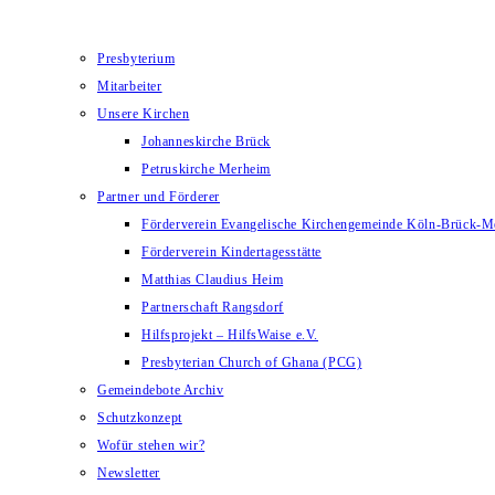
Presbyterium
Mitarbeiter
Unsere Kirchen
Johanneskirche Brück
Petruskirche Merheim
Partner und Förderer
Förderverein Evangelische Kirchengemeinde Köln-Brück-M
Förderverein Kindertagesstätte
Matthias Claudius Heim
Partnerschaft Rangsdorf
Hilfsprojekt – HilfsWaise e.V.
Presbyterian Church of Ghana (PCG)
Gemeindebote Archiv
Schutzkonzept
Wofür stehen wir?
Newsletter