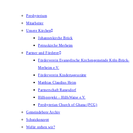
Presbyterium
Mitarbeiter
Unsere Kirchen
Johanneskirche Brück
Petruskirche Merheim
Partner und Förderer
Förderverein Evangelische Kirchengemeinde Köln-Brück-
Merheim e.V.
Förderverein Kindertagesstätte
Matthias Claudius Heim
Partnerschaft Rangsdorf
Hilfsprojekt – HilfsWaise e.V.
Presbyterian Church of Ghana (PCG)
Gemeindebote Archiv
Schutzkonzept
Wofür stehen wir?