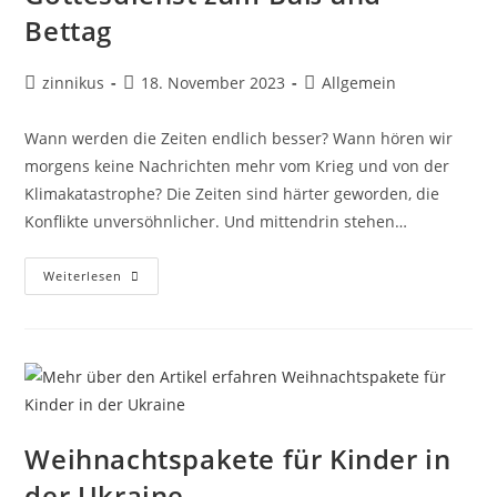
Bettag
Beitrags-
Beitrag
Beitrags-
zinnikus
18. November 2023
Allgemein
Autor:
veröffentlicht:
Kategorie:
Wann werden die Zeiten endlich besser? Wann hören wir
morgens keine Nachrichten mehr vom Krieg und von der
Klimakatastrophe? Die Zeiten sind härter geworden, die
Konflikte unversöhnlicher. Und mittendrin stehen…
Einladung
Weiterlesen
I
Ökumenischer
Gottesdienst
Zum
Buß
Und
Bettag
Weihnachtspakete für Kinder in
der Ukraine