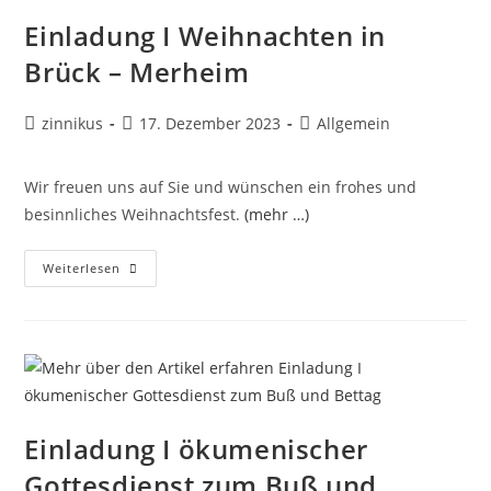
Einladung I Weihnachten in
Brück – Merheim
Beitrags-
Beitrag
Beitrags-
zinnikus
17. Dezember 2023
Allgemein
Autor:
veröffentlicht:
Kategorie:
Wir freuen uns auf Sie und wünschen ein frohes und
besinnliches Weihnachtsfest.
(mehr …)
Einladung
Weiterlesen
I
Weihnachten
In
Brück
–
Merheim
Einladung I ökumenischer
Gottesdienst zum Buß und