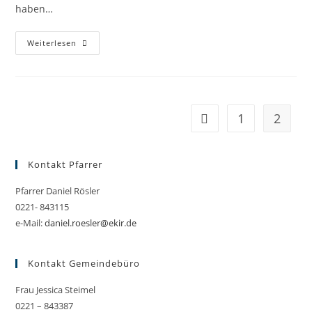
haben…
Begrüßung
Weiterlesen
Der
Neuen
Konfirmand:innen
1
2
Gehe zur vorherigen Se
Kontakt Pfarrer
Pfarrer Daniel Rösler
0221- 843115
e-Mail:
daniel.roesler@ekir.de
Kontakt Gemeindebüro
Frau Jessica Steimel
0221 – 843387