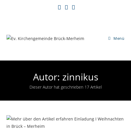
Zum
Inhalt
springen
Menü
Autor:
zinnikus
Dieser Autor hat geschrieben 17 Artikel