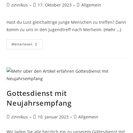
Beitrags-
Beitrag
Beitrags-
zinnikus
17. Oktober 2023
Allgemein
Autor:
veröffentlicht:
Kategorie:
Hast du Lust gleichaltrige junge Menschen zu treffen? Dann
komm zu uns in den Jugendtreff nach Merheim.
(mehr …)
Einladung
Weiterlesen
I
Jugendtreff
I
Casino
Abend
I
20.10.23
Gottesdienst mit
Neujahrsempfang
Beitrags-
Beitrag
Beitrags-
zinnikus
10. Januar 2023
Allgemein
Autor:
veröffentlicht:
Kategorie:
Wir laden Sie alle herzlich ein zu unserem Gottesdienst mit