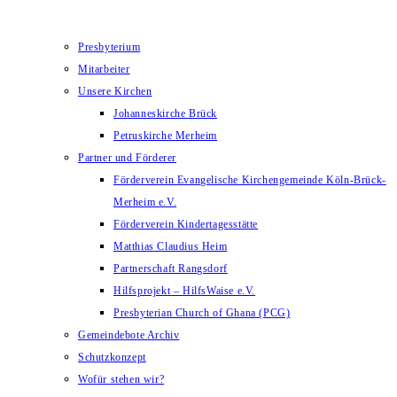
Presbyterium
Mitarbeiter
Unsere Kirchen
Johanneskirche Brück
Petruskirche Merheim
Partner und Förderer
Förderverein Evangelische Kirchengemeinde Köln-Brück-
Merheim e.V.
Förderverein Kindertagesstätte
Matthias Claudius Heim
Partnerschaft Rangsdorf
Hilfsprojekt – HilfsWaise e.V.
Presbyterian Church of Ghana (PCG)
Gemeindebote Archiv
Schutzkonzept
Wofür stehen wir?