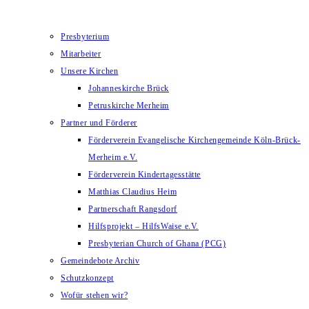
Presbyterium
Mitarbeiter
Unsere Kirchen
Johanneskirche Brück
Petruskirche Merheim
Partner und Förderer
Förderverein Evangelische Kirchengemeinde Köln-Brück-
Merheim e.V.
Förderverein Kindertagesstätte
Matthias Claudius Heim
Partnerschaft Rangsdorf
Hilfsprojekt – HilfsWaise e.V.
Presbyterian Church of Ghana (PCG)
Gemeindebote Archiv
Schutzkonzept
Wofür stehen wir?