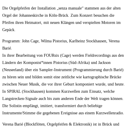
Die Orgelpfeifen der Installation „senza manuale“ stammen aus der alten
Orgel der Johanneskirche in Köln-Brück. Zum Konzert besuchen die
Pfeifen ihren Heimatort, mit neuen Klängen und verspielten Motoren im
Gepäck.
Programm: John Cage, Wilma Pistorius, Karlheinz Stockhausen, Verena
Barié.
In ihrer Bearbeitung von FOURsix (Cage) werden Fieldrecordings aus den
Ländern der Komponist*innen Pistorius (Süd-Afrika) und Jackson
(Neuseeland) über ein Sampler-Instrument (Programmierung durch Barié)
zu hören sein und bilden somit eine zeitliche wie kartographische Brücke
zwischen Neuer Musik, die vor ihrer Geburt komponiert wurde, und heute.
In SPIRAL (Stockhausen) kommen Kurzwellen zum Einsatz, welche
Langstrecken-Signale auch bis zum anderen Ende der Welt tragen können.
Die Solistin empfängt, imitiert, transformiert durch beliebige
Instrumente/Stimme die gegebenen Ereignisse aus einem Kurzwellenradio.
Verena Barié (Blockflöten, Orgelpfeifen & Elektronik) ist in Brück und