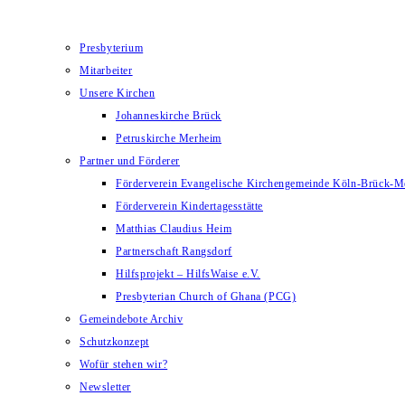
Presbyterium
Mitarbeiter
Unsere Kirchen
Johanneskirche Brück
Petruskirche Merheim
Partner und Förderer
Förderverein Evangelische Kirchengemeinde Köln-Brück-M
Förderverein Kindertagesstätte
Matthias Claudius Heim
Partnerschaft Rangsdorf
Hilfsprojekt – HilfsWaise e.V.
Presbyterian Church of Ghana (PCG)
Gemeindebote Archiv
Schutzkonzept
Wofür stehen wir?
Newsletter