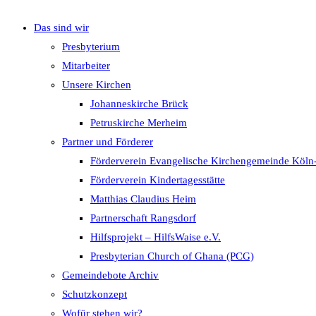
Das sind wir
umschalten
Presbyterium
Mitarbeiter
Unsere Kirchen
Johanneskirche Brück
Petruskirche Merheim
Partner und Förderer
Förderverein Evangelische Kirchengemeinde Köln
Förderverein Kindertagesstätte
Matthias Claudius Heim
Partnerschaft Rangsdorf
Hilfsprojekt – HilfsWaise e.V.
Presbyterian Church of Ghana (PCG)
Gemeindebote Archiv
Schutzkonzept
Wofür stehen wir?