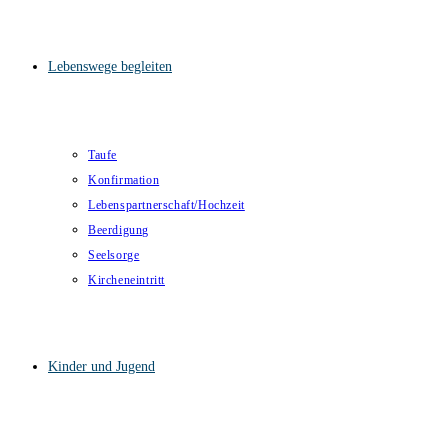
Lebenswege begleiten
Taufe
Konfirmation
Lebenspartnerschaft/Hochzeit
Beerdigung
Seelsorge
Kircheneintritt
Kinder und Jugend