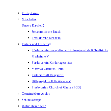
Presbyterium
Mitarbeiter
Unsere Kirchen
Johanneskirche Brück
Petruskirche Merheim
Partner und Förderer
Förderverein Evangelische Kirchengemeinde Köln-Brück-
Merheim e.V.
Förderverein Kindertagesstätte
Matthias Claudius Heim
Partnerschaft Rangsdorf
Hilfsprojekt – HilfsWaise e.V.
Presbyterian Church of Ghana (PCG)
Gemeindebote Archiv
Schutzkonzept
Wofür stehen wir?