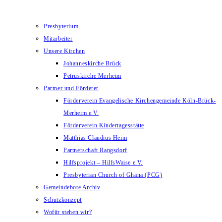
Presbyterium
Mitarbeiter
Unsere Kirchen
Johanneskirche Brück
Petruskirche Merheim
Partner und Förderer
Förderverein Evangelische Kirchengemeinde Köln-Brück-
Merheim e.V.
Förderverein Kindertagesstätte
Matthias Claudius Heim
Partnerschaft Rangsdorf
Hilfsprojekt – HilfsWaise e.V.
Presbyterian Church of Ghana (PCG)
Gemeindebote Archiv
Schutzkonzept
Wofür stehen wir?