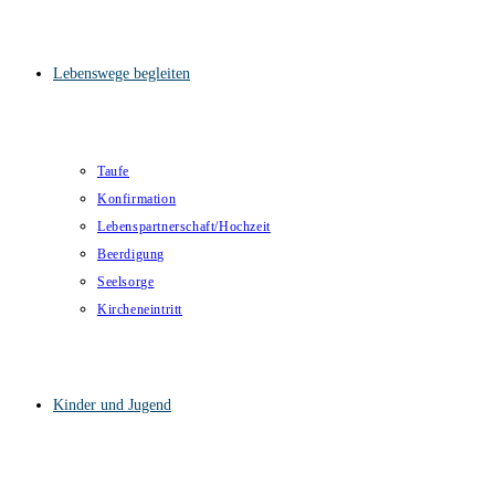
Lebenswege begleiten
Taufe
Konfirmation
Lebenspartnerschaft/Hochzeit
Beerdigung
Seelsorge
Kircheneintritt
Kinder und Jugend