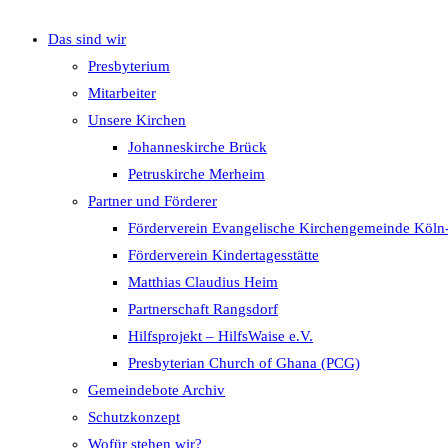
Das sind wir
umschalten
Presbyterium
Mitarbeiter
Unsere Kirchen
Johanneskirche Brück
Petruskirche Merheim
Partner und Förderer
Förderverein Evangelische Kirchengemeinde Köln
Förderverein Kindertagesstätte
Matthias Claudius Heim
Partnerschaft Rangsdorf
Hilfsprojekt – HilfsWaise e.V.
Presbyterian Church of Ghana (PCG)
Gemeindebote Archiv
Schutzkonzept
Wofür stehen wir?