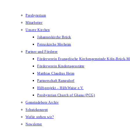
Presbyterium
Mitarbeiter
Unsere Kirchen
Johanneskirche Brück
Petruskirche Merheim
Partner und Förderer
Förderverein Evangelische Kirchengemeinde Köln-Brück-M
Förderverein Kindertagesstätte
Matthias Claudius Heim
Partnerschaft Rangsdorf
Hilfsprojekt – HilfsWaise e.V.
Presbyterian Church of Ghana (PCG)
Gemeindebote Archiv
Schutzkonzept
Wofür stehen wir?
Newsletter