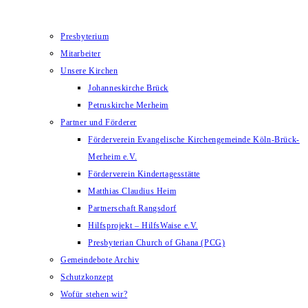
Presbyterium
Mitarbeiter
Unsere Kirchen
Johanneskirche Brück
Petruskirche Merheim
Partner und Förderer
Förderverein Evangelische Kirchengemeinde Köln-Brück-
Merheim e.V.
Förderverein Kindertagesstätte
Matthias Claudius Heim
Partnerschaft Rangsdorf
Hilfsprojekt – HilfsWaise e.V.
Presbyterian Church of Ghana (PCG)
Gemeindebote Archiv
Schutzkonzept
Wofür stehen wir?