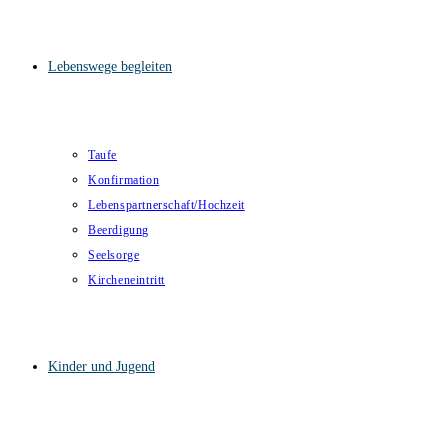
Lebenswege begleiten
Taufe
Konfirmation
Lebenspartnerschaft/Hochzeit
Beerdigung
Seelsorge
Kircheneintritt
Kinder und Jugend