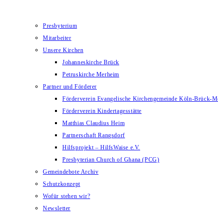
Presbyterium
Mitarbeiter
Unsere Kirchen
Johanneskirche Brück
Petruskirche Merheim
Partner und Förderer
Förderverein Evangelische Kirchengemeinde Köln-Brück-M
Förderverein Kindertagesstätte
Matthias Claudius Heim
Partnerschaft Rangsdorf
Hilfsprojekt – HilfsWaise e.V.
Presbyterian Church of Ghana (PCG)
Gemeindebote Archiv
Schutzkonzept
Wofür stehen wir?
Newsletter