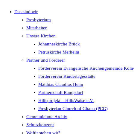
Das sind wir
umschalten
Presbyterium
Mitarbeiter
Unsere Kirchen
Johanneskirche Brück
Petruskirche Merheim
Partner und Förderer
Förderverein Evangelische Kirchengemeinde Köln
Förderverein Kindertagesstätte
Matthias Claudius Heim
Partnerschaft Rangsdorf
Hilfsprojekt – HilfsWaise e.V.
Presbyterian Church of Ghana (PCG)
Gemeindebote Archiv
Schutzkonzept
Wofür stehen wir?