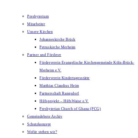
Presbyterium
Mitarbeiter
Unsere Kirchen
Johanneskirche Brück
Petruskirche Merheim
Partner und Förderer
Förderverein Evangelische Kirchengemeinde Köln-Brück-
Merheim e.V.
Förderverein Kindertagesstätte
Matthias Claudius Heim
Partnerschaft Rangsdorf
Hilfsprojekt – HilfsWaise e.V.
Presbyterian Church of Ghana (PCG)
Gemeindebote Archiv
Schutzkonzept
Wofür stehen wir?