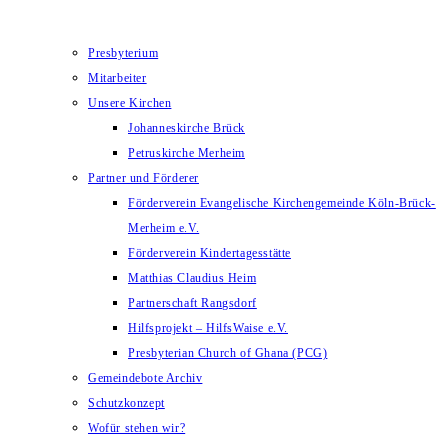
Presbyterium
Mitarbeiter
Unsere Kirchen
Johanneskirche Brück
Petruskirche Merheim
Partner und Förderer
Förderverein Evangelische Kirchengemeinde Köln-Brück-
Merheim e.V.
Förderverein Kindertagesstätte
Matthias Claudius Heim
Partnerschaft Rangsdorf
Hilfsprojekt – HilfsWaise e.V.
Presbyterian Church of Ghana (PCG)
Gemeindebote Archiv
Schutzkonzept
Wofür stehen wir?