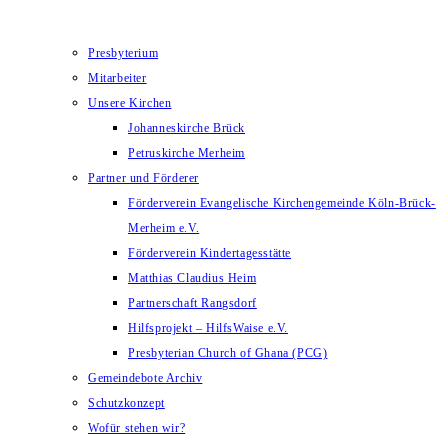
Presbyterium
Mitarbeiter
Unsere Kirchen
Johanneskirche Brück
Petruskirche Merheim
Partner und Förderer
Förderverein Evangelische Kirchengemeinde Köln-Brück-
Merheim e.V.
Förderverein Kindertagesstätte
Matthias Claudius Heim
Partnerschaft Rangsdorf
Hilfsprojekt – HilfsWaise e.V.
Presbyterian Church of Ghana (PCG)
Gemeindebote Archiv
Schutzkonzept
Wofür stehen wir?