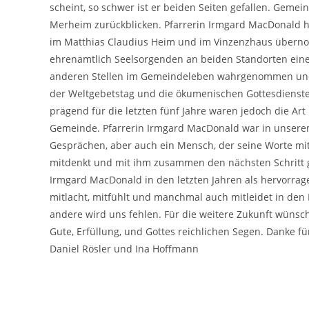
scheint,
so
schwer ist
er
b
eiden
Seiten gefallen
. Gemei
Merheim zurückblicken. Pfarrerin Irmgard MacDonald
im Matth
ias Claudius Heim und im Vi
n
z
enzhaus übern
e
hrenamtlich Se
elsorgend
en an beiden Standorten ein
anderen
Stellen
im Gemeinde
leben wahrgenommen u
der Weltgebetstag und die ökum
enischen Gottesdi
enst
prägend für die letzten
f
ünf
Jahre war
en
jedoch die Ar
Gemeinde. Pf
arrerin Irmgard MacDonald war
in unser
Gesprächen, aber au
ch ein Mensch, der seine Worte m
mitdenkt
und mit
ihm zusammen den
nächsten S
chritt
Irmgard MacDonald in den letzten Jahren als
hervorrag
mi
tlacht
, mitfühlt und ma
nchmal auch mit
leidet in de
andere wird uns fehlen
.
Für die weitere Zukunft wünsc
Gute
, Erfüllung, und Gottes reichlichen S
e
gen.
Dank
e f
Daniel Rösler und Ina Hoffmann