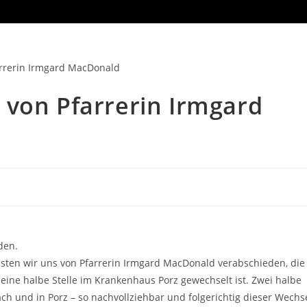
 von Pfarrerin Irmgard
den.
sten wir uns von Pfarrerin Irmgard MacDonald ver
abschieden, die
eine halbe Stelle im Krankenhaus Porz gewechselt ist
. Zwei halbe
ach und in Porz
–
so
nachvollziehbar
und folgerichtig
dieser We
chs