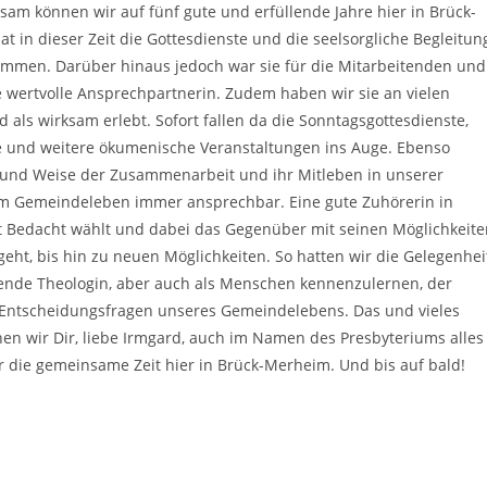
nsam können wir auf
fünf gute
und erf
üllende
Jahre hier in Brück-
hat
in dieser Zeit die
Gottesdienste
und die
seelsorgliche B
e
gleitun
ommen. Darüber hinaus
jedoch
war sie für die Mitarbeitenden und
e
wertvolle Ansprechpart
nerin
. Zudem haben wir sie an vielen
nd
als
wirksam
erleb
t.
Sofort fallen da d
ie Sonntagsgottesdi
enste,
e
und weitere
ökumenische Ver
anstaltungen
in
s Auge. Ebenso
t und Weise der Zusammenarbeit und
ihr
Mitleb
en
in unserer
em Gemeindeleben
immer ansprechbar
.
Eine gute Zuhörerin in
it Bedacht wählt und
dabe
i
das Gegenüber mit
seinen Möglichkeite
geht
, bis hin zu neuen Mö
glichkeiten
. So hatten wir die Gelegenhei
ende Theol
ogin, aber auch als Mensch
en
kennenzulernen, der
n Entscheidungsfragen
unsere
s
Gemeindelebens.
Das und vieles
hen wir
Dir, liebe Irmgard,
auch im Namen des Presbyterium
s
alles
ür
die
gem
einsame Zeit
hier
in Brück
-Merheim.
Und
b
i
s
auf bald!