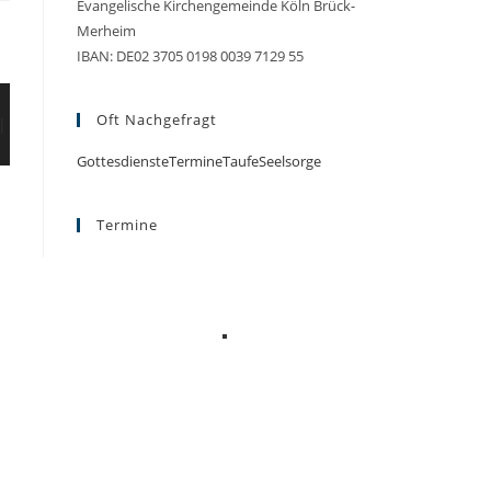
Evangelische Kirchengemeinde Köln Brück-
Merheim
IBAN: DE02 3705 0198 0039 7129 55
Oft Nachgefragt
Gottesdienste
Termine
Taufe
Seelsorge
Termine