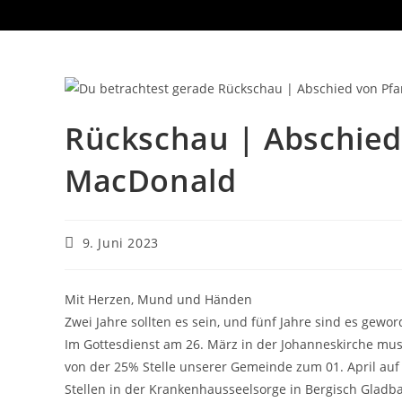
Rückschau | Abschied
MacDonald
Beitrag
9. Juni 2023
veröffentlicht:
Mit Herzen
, Mund und Händen
Zwei Jahre sollten es sein, und
fünf Jahre sind es gewor
Im Gottesdienst am 26. März
in der J
ohanneskirche
mus
von der
25% Stelle unserer
Gemeinde
zum 01. April
auf
Stellen in der Krankenhausse
elsorge in Bergisch Gladb