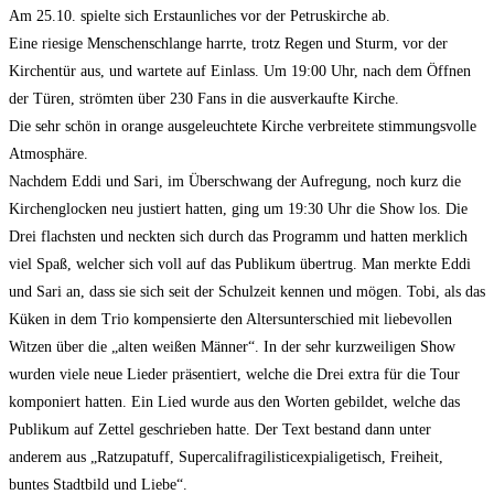
Am 25.10. spielte sich Erstaunliches vor der Petruskirche ab.
Eine riesige Menschenschlange harrte, trotz Regen und Sturm, vor der
Kirchentür aus, und wartete auf Einlass. Um 19:00 Uhr, nach dem Öffnen
der Türen, strömten über 230 Fans in die ausverkaufte Kirche.
Die sehr schön in orange ausgeleuchtete Kirche verbreitete stimmungsvolle
Atmosphäre.
Nachdem Eddi und Sari, im Überschwang der Aufregung, noch kurz die
Kirchenglocken neu justiert hatten, ging um 19:30 Uhr die Show los. Die
Drei flachsten und neckten sich durch das Programm und hatten merklich
viel Spaß, welcher sich voll auf das Publikum übertrug. Man merkte Eddi
und Sari an, dass sie sich seit der Schulzeit kennen und mögen. Tobi, als das
Küken in dem Trio kompensierte den Altersunterschied mit liebevollen
Witzen über die „alten weißen Männer“. In der sehr kurzweiligen Show
wurden viele neue Lieder präsentiert, welche die Drei extra für die Tour
komponiert hatten. Ein Lied wurde aus den Worten gebildet, welche das
Publikum auf Zettel geschrieben hatte. Der Text bestand dann unter
anderem aus „Ratzupatuff, Supercalifragilisticexpialigetisch, Freiheit,
buntes Stadtbild und Liebe“.