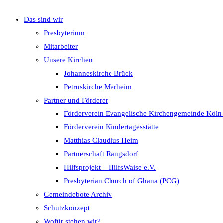
Das sind wir
umschalten
Presbyterium
Mitarbeiter
Unsere Kirchen
Johanneskirche Brück
Petruskirche Merheim
Partner und Förderer
Förderverein Evangelische Kirchengemeinde Köln
Förderverein Kindertagesstätte
Matthias Claudius Heim
Partnerschaft Rangsdorf
Hilfsprojekt – HilfsWaise e.V.
Presbyterian Church of Ghana (PCG)
Gemeindebote Archiv
Schutzkonzept
Wofür stehen wir?