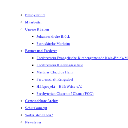
Presbyterium
Mitarbeiter
Unsere Kirchen
Johanneskirche Brück
Petruskirche Merheim
Partner und Förderer
Förderverein Evangelische Kirchengemeinde Köln-Brück-M
Förderverein Kindertagesstätte
Matthias Claudius Heim
Partnerschaft Rangsdorf
Hilfsprojekt – HilfsWaise e.V.
Presbyterian Church of Ghana (PCG)
Gemeindebote Archiv
Schutzkonzept
Wofür stehen wir?
Newsletter