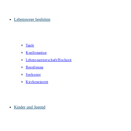
Lebenswege begleiten
Taufe
Konfirmation
Lebenspartnerschaft/Hochzeit
Beerdigung
Seelsorge
Kircheneintritt
Kinder und Jugend