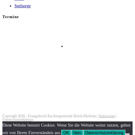
Seelsorge
Termine
Copyright 2026 - Evangelische Kirchengemeinde Brück-Merheim |
Impressum
|
Datenschutzerklärung
Diese Website benutzt Cookies. Wenn Sie die Website weiter nutzen, gehen
wir von Ihrem Einverständnis aus.
OK
Nein
Datenschutzerklärung