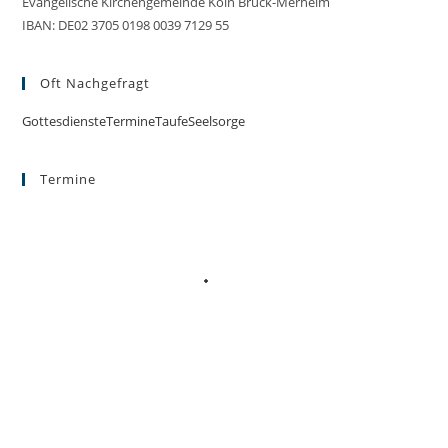
Evangelische Kirchengemeinde Köln Brück-Merheim
IBAN: DE02 3705 0198 0039 7129 55
Oft Nachgefragt
Gottesdienste
Termine
Taufe
Seelsorge
Termine